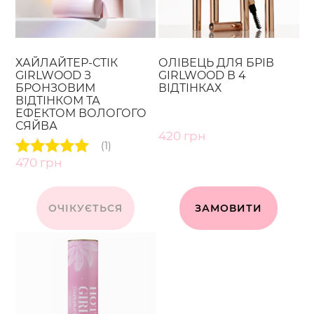
ХАЙЛАЙТЕР-СТІК
ОЛІВЕЦЬ ДЛЯ БРІВ
GIRLWOOD З
GIRLWOOD В 4
БРОНЗОВИМ
ВІДТІНКАХ
ВІДТІНКОМ ТА
ЕФЕКТОМ ВОЛОГОГО
СЯЙВА
420
грн
(1)
470
грн
Оцінено в
5.00
з 5
ОЧІКУЄТЬСЯ
ЗАМОВИТИ