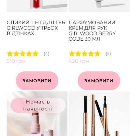
СТІЙКИЙ ТІНТ ДЛЯ ГУБ
ПАРФУМОВАНИЙ
GIRLWOOD У ТРЬОХ
КРЕМ ДЛЯ РУК
ВІДТІНКАХ
GIRLWOOD BERRY
CODE 30 МЛ
(4)
(2)
510
грн
420
грн
Оцінено в
Оцінено в
5.00
5.00
з 5
з 5
ЗАМОВИТИ
ЗАМОВИТИ
Немає в
наявності